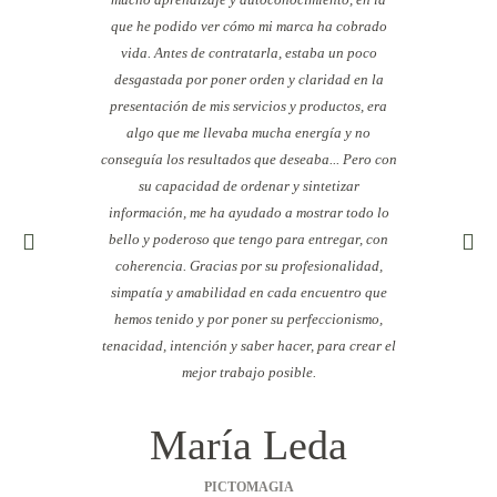
que he podido ver cómo mi marca ha cobrado
Teng
vida. Antes de contratarla, estaba un poco
energías
desgastada por poner orden y claridad en la
en una 
presentación de mis servicios y productos, era
tenía cl
algo que me llevaba mucha energía y no
porqu
conseguía los resultados que deseaba... Pero con
rápido.
su capacidad de ordenar y sintetizar
buena d
información, me ha ayudado a mostrar todo lo
claro. N
bello y poderoso que tengo para entregar, con
que dec
coherencia. Gracias por su profesionalidad,
foco en 
simpatía y amabilidad en cada encuentro que
las pers
hemos tenido y por poner su perfeccionismo,
de real
tenacidad, intención y saber hacer, para crear el
como el
mejor trabajo posible.
intenta
María Leda
C
PICTOMAGIA